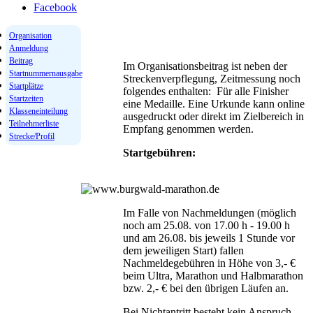
Facebook
Organisation
Anmeldung
Beitrag
Im Organisationsbeitrag ist neben der
Startnummernausgabe
Streckenverpflegung, Zeitmessung noch
Startplätze
folgendes enthalten: Für alle Finisher
Startzeiten
eine Medaille. Eine Urkunde kann online
Klasseneinteilung
ausgedruckt oder direkt im Zielbereich in
Teilnehmerliste
Empfang genommen werden.
Strecke/Profil
Startgebühren:
Im Falle von Nachmeldungen (möglich
noch am 25.08. von 17.00 h - 19.00 h
und am 26.08. bis jeweils 1 Stunde vor
dem jeweiligen Start) fallen
Nachmeldegebühren in Höhe von 3,- €
beim Ultra, Marathon und Halbmarathon
bzw. 2,- € bei den übrigen Läufen an.
Bei Nichtantritt besteht kein Anspruch