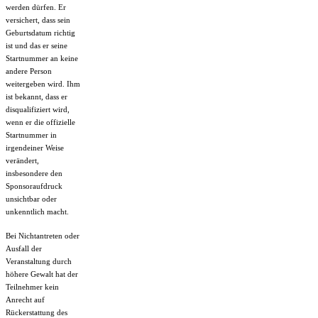
werden dürfen. Er
versichert, dass sein
Geburtsdatum richtig
ist und das er seine
Startnummer an keine
andere Person
weitergeben wird. Ihm
ist bekannt, dass er
disqualifiziert wird,
wenn er die offizielle
Startnummer in
irgendeiner Weise
verändert,
insbesondere den
Sponsoraufdruck
unsichtbar oder
unkenntlich macht.
Bei Nichtantreten oder
Ausfall der
Veranstaltung durch
höhere Gewalt hat der
Teilnehmer kein
Anrecht auf
Rückerstattung des