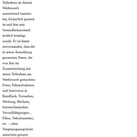
Teilnahme an diesem
Wettbewerb
ausreichend trainiert
hat, körperlich gesund
ist und ihm sein
Gesundheitszustand
ärztlich bestätigt
wurde. Er ist damit
einverstanden, dass die
in seiner Anmeldung
genannten Daten, die
von ihm im
Zusammenhang mit
seiner Teilnahme am
Wettbewerb gemachten
Fotos, Filmaufnahmen
und Interviews in
Rundfunk, Fernsehen,
Werbung, Büchern,
fotomechanischen
Vervielfältigungen-,
Filme, Videokassetten,
etc. – ohne
Vergütungsansprüche
seinerseits genutzt